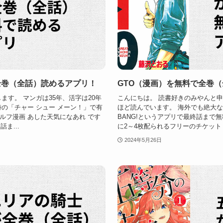
全巻（全話）読めるアプリ！
GTO（漫画）を無料で全巻
ます。 マンガは35年、活字は20年
こんにちは。 読書好きのみやんと申
の「チャー シュー メーン！」で有
ほど読んでいます。 海外でも絶大な
ルフ漫画 あした天気になあれ です
BANG!というアプリで最終話まで無
ま...
に2～4枚配られるフリーのチケット マ
2024年5月26日