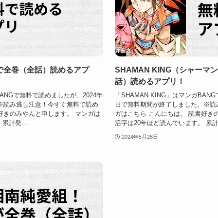
で全巻（全話）読めるアプ
SHAMAN KING（シャー
話）読めるアプリ！
ANGで無料で読めましたが、2024年
「SHAMAN KING」はマンガBAN
。※読み逃し注意！今すぐ無料で読め
日で無料期間が終了しました。※読
好きのみやんと申します。 マンガは
ガはこちら こんにちは。 読書好き
累計発...
活字は20年ほど読んでいます。 累計発行
2024年5月26日