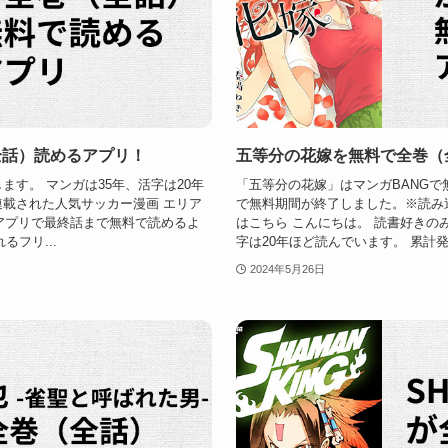
全話）読めるアプリ！
五等分の花嫁を無料で全巻（
ます。 マンガは35年、活字は20年
「五等分の花嫁」はマンガBANGで無
連載された人気サッカー漫画 エリア
で無料期間が終了しました。※読み
うアプリで最終話まで無料で読めるよ
はこちら こんにちは。 読書好きの
るフリ...
字は20年ほど読んでいます。 累計発行部
2024年5月26日