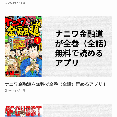
2025年7月5日
ナニワ金融道を無料で全巻（全話）読めるアプリ！
2025年7月5日