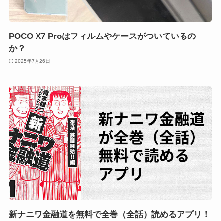
POCO X7 Proはフィルムやケースがついているの
か？
2025年7月26日
新ナニワ金融道を無料で全巻（全話）読めるアプリ！