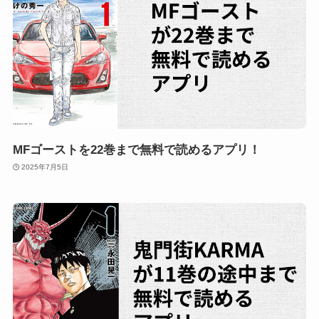
MFゴーストを22巻まで無料で読めるアプリ！
2025年7月5日