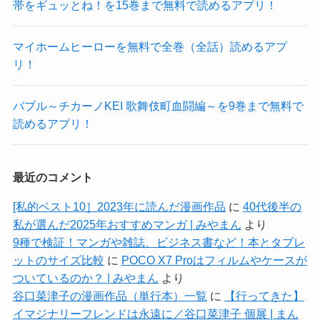
帯をギュッとね！を15巻まで無料で読めるアプリ！
マイホームヒーローを無料で全巻（全話）読めるアプ
リ！
バブル～チカーノKEI 歌舞伎町血闘編～を9巻まで無料で
読めるアプリ！
最近のコメント
[私的ベスト10］2023年に読んだ漫画作品
に
40代後半の
私が選んだ2025年おすすめマンガ | みやまん
より
9種で検証！マンガや雑誌、ビジネス書など！本とタブレ
ットのサイズ比較
に
POCO X7 Proはフィルムやケースが
ついているのか？ | みやまん
より
谷口菜津子の漫画作品（単行本）一覧
に
【行ってきた】
イマジナリーフレンドは永遠に／谷口菜津子 個展 | まん