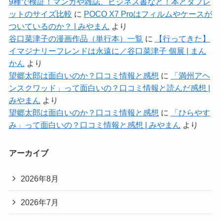
9種で検証！マンガや雑誌、ビジネス書など！本とタブレ
ットのサイズ比較
に
POCO X7 Proはフィルムやケースが
ついているのか？ | みやまん
より
谷口菜津子の漫画作品（単行本）一覧
に
【行ってきた】
イマジナリーフレンドは永遠に／谷口菜津子 個展 | まん
かん
より
望郷太郎は面白いのか？口コミ情報と感想
に
「満州アヘ
ンスクワッド」って面白いの？口コミ情報と読んだ感想 |
みやまん
より
望郷太郎は面白いのか？口コミ情報と感想
に
「ひらやす
み」って面白いの？口コミ情報と感想 | みやまん
より
アーカイブ
2026年8月
2026年7月