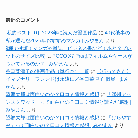
最近のコメント
[私的ベスト10］2023年に読んだ漫画作品
に
40代後半の
私が選んだ2025年おすすめマンガ | みやまん
より
9種で検証！マンガや雑誌、ビジネス書など！本とタブレ
ットのサイズ比較
に
POCO X7 Proはフィルムやケースが
ついているのか？ | みやまん
より
谷口菜津子の漫画作品（単行本）一覧
に
【行ってきた】
イマジナリーフレンドは永遠に／谷口菜津子 個展 | まん
かん
より
望郷太郎は面白いのか？口コミ情報と感想
に
「満州アヘ
ンスクワッド」って面白いの？口コミ情報と読んだ感想 |
みやまん
より
望郷太郎は面白いのか？口コミ情報と感想
に
「ひらやす
み」って面白いの？口コミ情報と感想 | みやまん
より