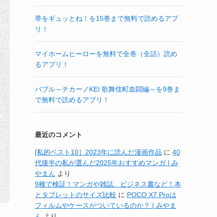
帯をギュッとね！を15巻まで無料で読めるアプ
リ！
マイホームヒーローを無料で全巻（全話）読め
るアプリ！
バブル～チカーノKEI 歌舞伎町血闘編～を9巻ま
で無料で読めるアプリ！
最近のコメント
[私的ベスト10］2023年に読んだ漫画作品
に
40
代後半の私が選んだ2025年おすすめマンガ | み
やまん
より
9種で検証！マンガや雑誌、ビジネス書など！本
とタブレットのサイズ比較
に
POCO X7 Proは
フィルムやケースがついているのか？ | みやま
ん
より