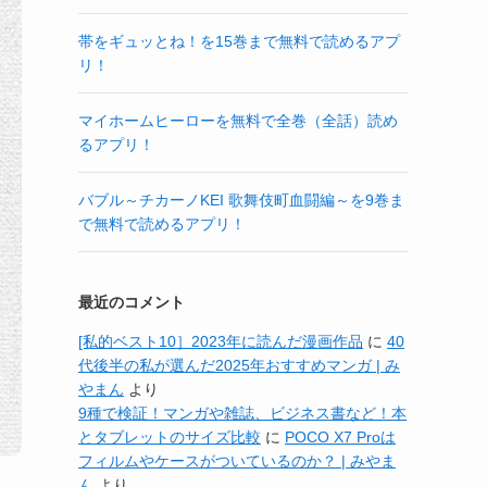
帯をギュッとね！を15巻まで無料で読めるアプ
リ！
マイホームヒーローを無料で全巻（全話）読め
るアプリ！
バブル～チカーノKEI 歌舞伎町血闘編～を9巻ま
で無料で読めるアプリ！
最近のコメント
[私的ベスト10］2023年に読んだ漫画作品
に
40
代後半の私が選んだ2025年おすすめマンガ | み
やまん
より
9種で検証！マンガや雑誌、ビジネス書など！本
とタブレットのサイズ比較
に
POCO X7 Proは
フィルムやケースがついているのか？ | みやま
ん
より