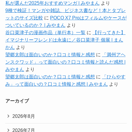
私が選んだ2025年おすすめマンガ | みやまん
より
9種で検証！マンガや雑誌、ビジネス書など！本とタブレ
ットのサイズ比較
に
POCO X7 Proはフィルムやケースが
ついているのか？ | みやまん
より
谷口菜津子の漫画作品（単行本）一覧
に
【行ってきた】
イマジナリーフレンドは永遠に／谷口菜津子 個展 | まん
かん
より
望郷太郎は面白いのか？口コミ情報と感想
に
「満州アヘ
ンスクワッド」って面白いの？口コミ情報と読んだ感想 |
みやまん
より
望郷太郎は面白いのか？口コミ情報と感想
に
「ひらやす
み」って面白いの？口コミ情報と感想 | みやまん
より
アーカイブ
2026年8月
2026年7月