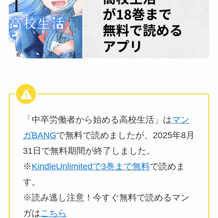
「中卒労働者から始める高校生活」は
マン
ガBANG
で無料で読めましたが、2025年8月
31日で無料期間が終了しました。
※
KindleUnlimitedで3巻まで無料
で読めま
す。
※読み逃し注意！今すぐ無料で読めるマン
ガは
こちら