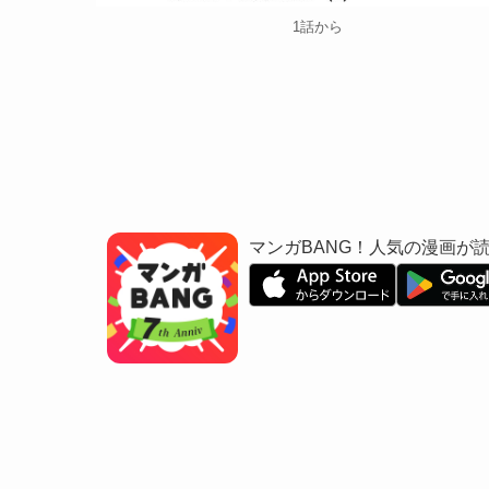
1話から
マンガBANG！人気の漫画が