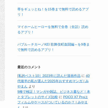
帯をギュッとね！を15巻まで無料で読めるアプ
リ！
マイホームヒーローを無料で全巻（全話）読め
るアプリ！
バブル～チカーノKEI 歌舞伎町血闘編～を9巻ま
で無料で読めるアプリ！
最近のコメント
[私的ベスト10］2023年に読んだ漫画作品
に
40
代後半の私が選んだ2025年おすすめマンガ | み
やまん
より
9種で検証！マンガや雑誌、ビジネス書など！本
とタブレットのサイズ比較
に
POCO X7 Proは
フィルムやケースがついているのか？ | みやま
ん
より